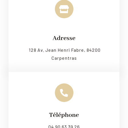
Leaflet
|
Map tiles by
CARTO
, under
CC BY 3.0
. Data by
OpenStreetMap
, under ODbL.
Adresse
128 Av. Jean Henri Fabre, 84200
Carpentras
Téléphone
04 90 63 39 26