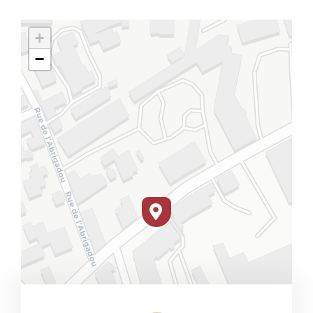
PORC
+
−
VOLAILLE
CHARCUTERIE
LOTS
VIANDES MARINÉES
PRODUITS ÉLABORÉS
GRILLADES