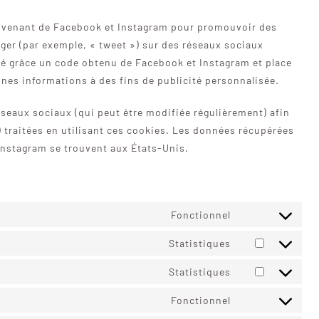
rovenant de Facebook et Instagram pour promouvoir des
tager (par exemple, « tweet ») sur des réseaux sociaux
é grâce un code obtenu de Facebook et Instagram et place
ines informations à des fins de publicité personnalisée.
 réseaux sociaux (qui peut être modifiée régulièrement) afin
) traitées en utilisant ces cookies. Les données récupérées
nstagram se trouvent aux États-Unis.
Fonctionnel
Consent
to
Statistiques
Consent
service
to
Statistiques
wordpress
Consent
service
to
Fonctionnel
sourcebuster-
Consent
service