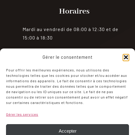
Horaires
Mardi au vendredi de 08:00 à 12:30 et de
15:00 à 18:30
Samedi de 08:00 à 18:30
Gérer le consentement
Fermé le dimanche et le lundi
Pour offrir les meilleures expériences, nous utilisons des
technologies telles que les cookies pour stocker et/ou accéder aux
informations des appareils. Le fait de consentir à ces technologies
nous permettra de traiter des données telles que le comportement
de navigation ou les ID uniques sur ce site. Le fait de ne pas
consentir ou de retirer son consentement peut avoir un effet négatif
sur certaines caractéristiques et fonctions.
Mentions Légales
Politique de confidentialité
Gérer les services
Conditions générales de ventes
Mon compte
Politique de cookies (UE)
Accepter