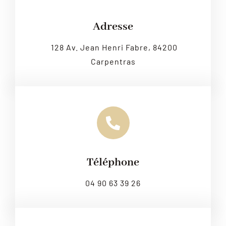
Leaflet
|
Map tiles by
CARTO
, under
CC BY 3.0
. Data by
OpenStreetMap
, under ODbL.
Adresse
128 Av. Jean Henri Fabre, 84200
Carpentras
Téléphone
04 90 63 39 26