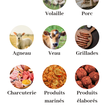
PORC
Volaille
Porc
VOLAILLE
CHARCUTERIE
Agneau
Veau
Grillades
LOTS
VIANDES MARINÉES
PRODUITS ÉLABORÉS
Charcuterie
Produits
Produits
marinés
élaborés
GRILLADES