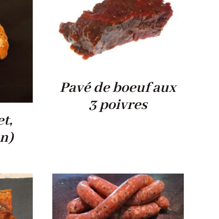
Pavé de boeuf aux
3 poivres
t,
an)