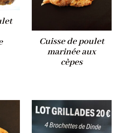
ulet
Cuisse de poulet
e
marinée aux
cèpes