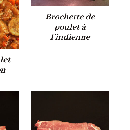
Brochette de
poulet à
l’indienne
let
on