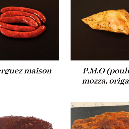
rguez maison
P.M.O (poule
mozza, orig