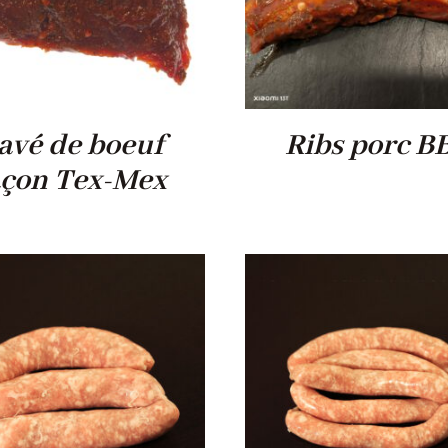
avé de boeuf
Ribs porc B
açon Tex-Mex