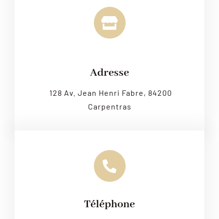
Leaflet
|
Map tiles by
CARTO
, under
CC BY 3.0
. Data by
OpenStreetMap
, under ODbL.
Adresse
128 Av. Jean Henri Fabre, 84200
Carpentras
Téléphone