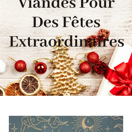
Viandes Pour
PORC
Des Fêtes
VOLAILLE
Extraordinaires
CHARCUTERIE
LOTS
VIANDES MARINÉES
PRODUITS ÉLABORÉS
GRILLADES