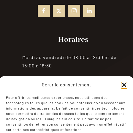
Horaires
Mardi au vendredi de 08:00 à 12:30 et de
15:00 à 18:30
Samedi de 08:00 à 18:30
Gérer le consentement
Fermé le dimanche et le lundi
Pour offrir les meilleures expériences, nous utilisons des
technologies telles que les cookies pour stocker et/ou accéder aux
informations des appareils. Le fait de consentir à ces technologies
nous permettra de traiter des données telles que le comportement
de navigation ou les ID uniques sur ce site. Le fait de ne pas
consentir ou de retirer son consentement peut avoir un effet négatif
sur certaines caractéristiques et fonctions.