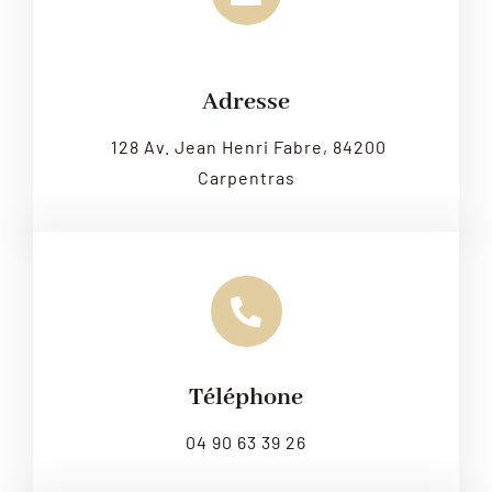
Leaflet
|
Map tiles by
CARTO
, under
CC BY 3.0
. Data by
OpenStreetMap
, under ODbL.
Adresse
128 Av. Jean Henri Fabre, 84200
Carpentras
Téléphone
04 90 63 39 26