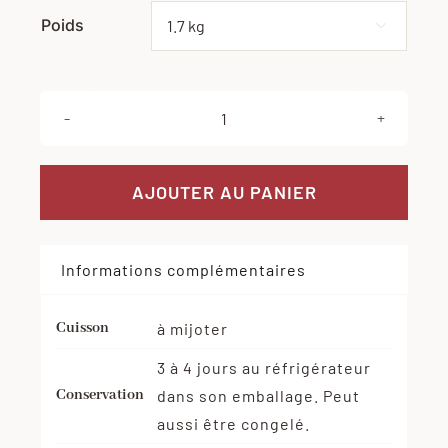
Poids
Effacer

quantité
de
Epaule
AJOUTER AU PANIER
d'agneau
avec
Informations complémentaires
os
Cuisson
à mijoter
3 à 4 jours au réfrigérateur
Conservation
dans son emballage. Peut
aussi être congelé.