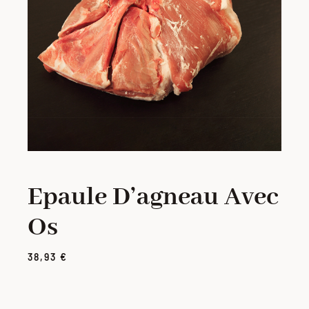
PORC
VOLAILLE
CHARCUTERIE
LOTS
Epaule D’agneau Avec
VIANDES MARINÉES
Os
PRODUITS ÉLABORÉS
38,93
€
GRILLADES