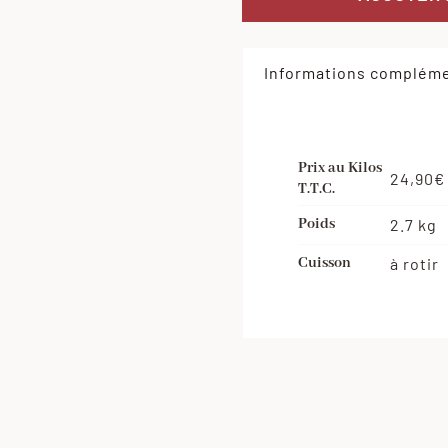
Informations compléme
Prix au Kilos
24,90€
T.T.C.
Poids
2.7 kg
Cuisson
à rotir