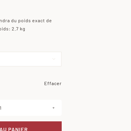
endra du poids exact de
oids: 2.7 kg

Effacer
quantité
de
Gigot
AU PANIER