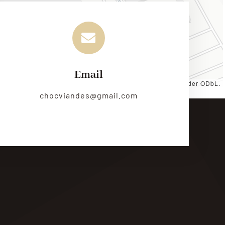
Email
es by
CARTO
, under
CC BY 3.0
. Data by
OpenStreetMap
, under ODbL.
chocviandes@gmail.com