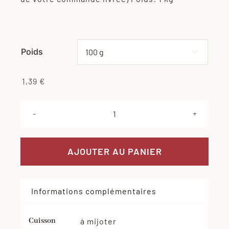
à
13,90 €
Poids
Effacer

1,39
€
quantité
de
Bourguignon
AJOUTER AU PANIER
de
boeuf
Informations complémentaires
Cuisson
à mijoter