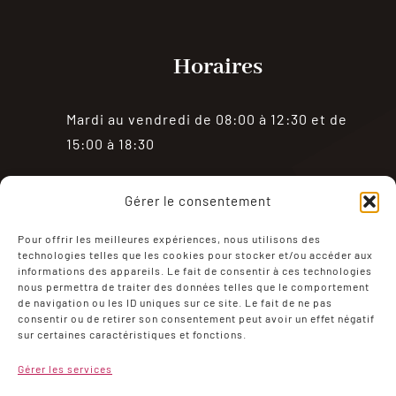
Horaires
Mardi au vendredi de 08:00 à 12:30 et de
15:00 à 18:30
Samedi de 08:00 à 18:30
Gérer le consentement
Fermé le dimanche et le lundi
Pour offrir les meilleures expériences, nous utilisons des
technologies telles que les cookies pour stocker et/ou accéder aux
informations des appareils. Le fait de consentir à ces technologies
nous permettra de traiter des données telles que le comportement
de navigation ou les ID uniques sur ce site. Le fait de ne pas
consentir ou de retirer son consentement peut avoir un effet négatif
sur certaines caractéristiques et fonctions.
Mentions Légales
Politique de confidentialité
Gérer les services
Conditions générales de ventes
Mon compte