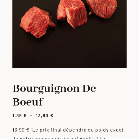
PORC
VOLAILLE
CHARCUTERIE
LOTS
Bourguignon De
VIANDES MARINÉES
Boeuf
PRODUITS ÉLABORÉS
Plage
1,39
€
–
13,90
€
de
prix :
13,90 €
(Le prix final dépendra du poids exact
GRILLADES
1,39 €
de votre commande livrée)
Poids: 1 kg