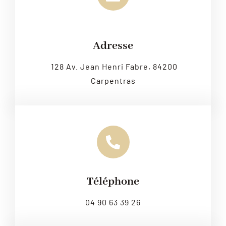
Leaflet
|
Map tiles by
CARTO
, under
CC BY 3.0
. Data by
OpenStreetMap
, under ODbL.
Adresse
128 Av. Jean Henri Fabre, 84200
Carpentras
Téléphone
04 90 63 39 26