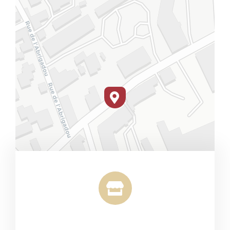
Leaflet
|
Map tiles by
CARTO
, under
CC BY 3.0
. Data by