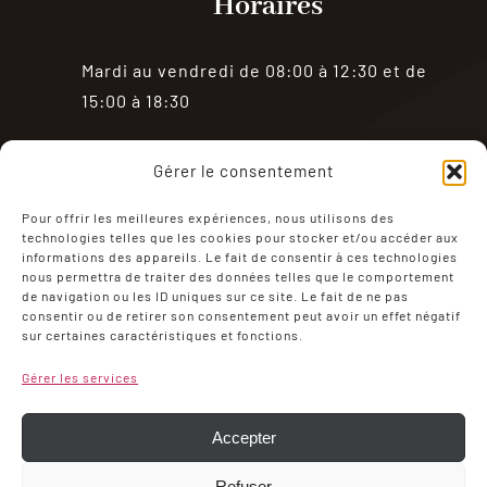
Horaires
Mardi au vendredi de 08:00 à 12:30 et de
15:00 à 18:30
Samedi de 08:00 à 18:30
Gérer le consentement
Fermé le dimanche et le lundi
Pour offrir les meilleures expériences, nous utilisons des
technologies telles que les cookies pour stocker et/ou accéder aux
informations des appareils. Le fait de consentir à ces technologies
nous permettra de traiter des données telles que le comportement
de navigation ou les ID uniques sur ce site. Le fait de ne pas
consentir ou de retirer son consentement peut avoir un effet négatif
sur certaines caractéristiques et fonctions.
Mentions Légales
Politique de confidentialité
Gérer les services
Conditions générales de ventes
Mon compte
Politique de cookies (UE)
Accepter
Refuser