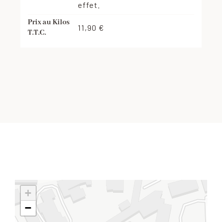
effet.
Prix au Kilos
11,90 €
T.T.C.
+
−