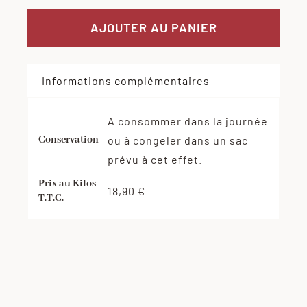
de
Lot
AJOUTER AU PANIER
viande
hachée
Informations complémentaires
2+1
A consommer dans la journée
Conservation
ou à congeler dans un sac
prévu à cet effet.
Prix au Kilos
18,90 €
T.T.C.