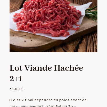
PORC
VOLAILLE
CHARCUTERIE
LOTS
Lot Viande Hachée
VIANDES MARINÉES
2+1
PRODUITS ÉLABORÉS
38,00
€
(Le prix final dépendra du poids exact de
GRILLADES
votre commande livrée)
Poids: 3 kg