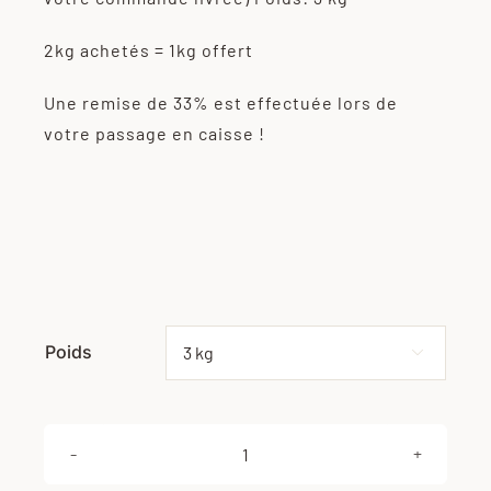
2kg achetés = 1kg offert
Une remise de 33% est effectuée lors de
votre passage en caisse !
Poids
Effacer

quantité