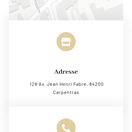
Leaflet
|
Map tiles by
CARTO
, under
CC BY 3.0
. Data by
OpenStreetMap
, under ODbL.
Adresse
128 Av. Jean Henri Fabre, 84200
Carpentras