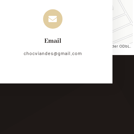
Email
es by
CARTO
, under
CC BY 3.0
. Data by
OpenStreetMap
, under ODbL.
chocviandes@gmail.com