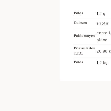
Poids
1,2 g
Cuisson
à rotir
entre 1
Poids moyen
pièce
Prix au Kilos
20,90 €
T.T.C.
Poids
1.2 kg