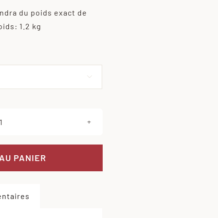
endra du poids exact de
oids: 1.2 kg
Effacer

quantité
de
Rosbeef
AU PANIER
ntaires