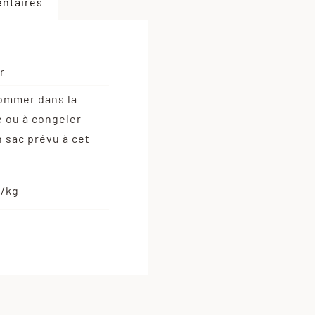
boeuf
ntaires
r
ommer dans la
 ou à congeler
 sac prévu à cet
€/kg