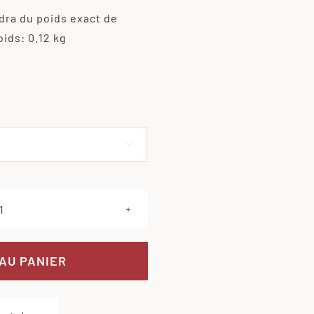
ndra du poids exact de
oids: 0.12 kg
Effacer

quantité
de
Steak
AU PANIER
haché
de