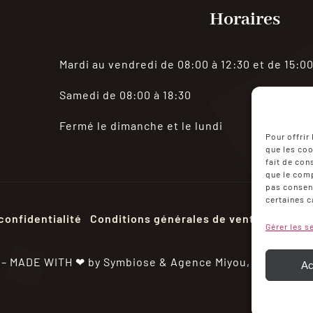
Horaires
Mardi au vendredi de 08:00 à 12:30 et de 15:00
Samedi de 08:00 à 18:30
Fermé le dimanche et le lundi
Pour offrir
que les coo
fait de con
que le comp
pas consent
certaines c
confidentialité
Conditions générales de ventes
Mon c
Gérer les s
 – MADE WITH ❤ by Symbiose &
Agence Miyou,
Photos Eri
Ac