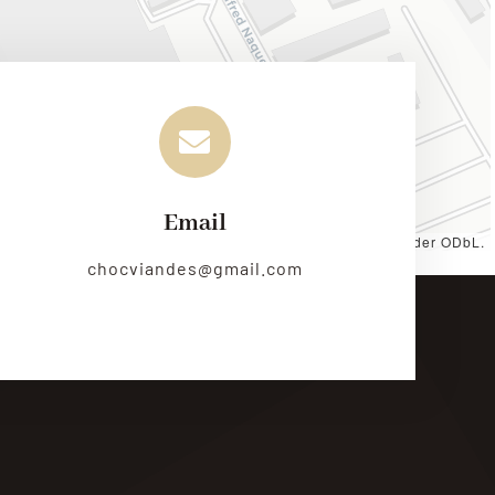
Email
es by
CARTO
, under
CC BY 3.0
. Data by
OpenStreetMap
, under ODbL.
chocviandes@gmail.com