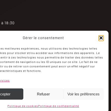
 à 18:30
Gérer le consentement
 les meilleures expériences, nous utilisons des technologies telles
kies pour stocker et/ou accéder aux informations des appareils. Le
sentir à ces technologies nous permettra de traiter des données telles
ortement de navigation ou les ID uniques sur ce site. Le fait de ne
ir ou de retirer son consentement peut avoir un effet négatif sur
aractéristiques et fonctions.
ompte
Politique de cookies (UE)
ervices
c Guillerminet
cepter
Refuser
Voir les préférences
Politique de cookies
Politique de confidentialité