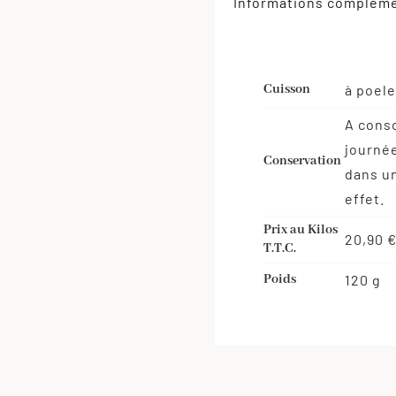
Informations compléme
Cuisson
à poele
A cons
journée
Conservation
dans un
effet.
Prix au Kilos
20,90 
T.T.C.
Poids
120 g