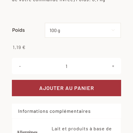
à
11,90 €
Poids
Effacer

1,19
€
quantité
de
Boudin
AJOUTER AU PANIER
noir
aux
Informations complémentaires
oignons
Lait et produits à base de
Allergènes