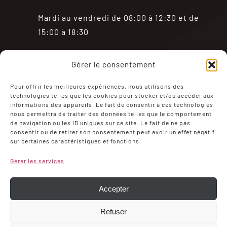
Mardi au vendredi de 08:00 à 12:30 et de
15:00 à 18:30
Samedi de 08:00 à 18:30
Gérer le consentement
Fermé le dimanche et le lundi
Pour offrir les meilleures expériences, nous utilisons des
technologies telles que les cookies pour stocker et/ou accéder aux
informations des appareils. Le fait de consentir à ces technologies
nous permettra de traiter des données telles que le comportement
de navigation ou les ID uniques sur ce site. Le fait de ne pas
consentir ou de retirer son consentement peut avoir un effet négatif
sur certaines caractéristiques et fonctions.
Mentions Légales
Politique de confidentialité
Gérer les services
Conditions générales de ventes
Mon compte
Politique de cookies (UE)
Accepter
Refuser
Choc Viandes – MADE WITH ❤ by Symbiose &
Agence Miyou,
Photos Eric Guillerminet