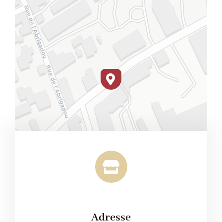
Leaflet
|
Map tiles by
CARTO
, under
CC BY 3.0
. Data by
OpenStreetMap
, under ODbL.
Adresse