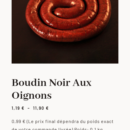
PORC
VOLAILLE
CHARCUTERIE
LOTS
Boudin Noir Aux
VIANDES MARINÉES
Oignons
PRODUITS ÉLABORÉS
Plage
1,19
€
–
11,90
€
de
prix :
0,99 €
(Le prix final dépendra du poids exact
GRILLADES
1,19 €
de votre commande livrée)
Poids: 0.1 kg