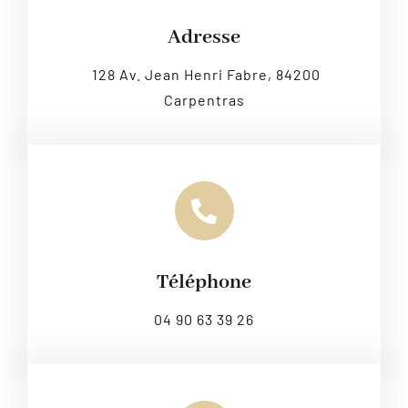
Leaflet
|
Map tiles by
CARTO
, under
CC BY 3.0
. Data by
OpenStreetMap
, under ODbL.
Adresse
128 Av. Jean Henri Fabre, 84200
Carpentras
Téléphone
04 90 63 39 26