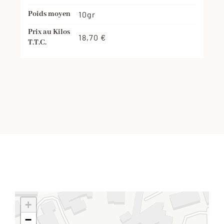
Poids moyen
10gr
Prix au Kilos
18,70 €
T.T.C.
+
−