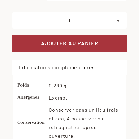
quantité
de
Chorizo
AJOUTER AU PANIER
espagnol
doux
Informations complémentaires
Poids
0,280 g
Allergènes
Exempt
Conserver dans un lieu frais
et sec. A conserver au
Conservation
réfrégirateur après
ouverture.