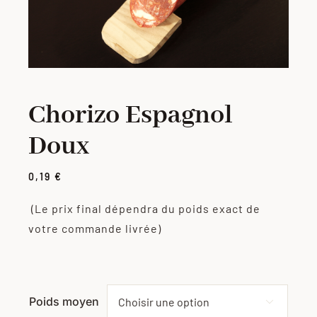
PORC
VOLAILLE
Chorizo Espagnol
CHARCUTERIE
Doux
LOTS
0,19
€
(Le prix final dépendra du poids exact de
VIANDES MARINÉES
votre commande livrée)
PRODUITS ÉLABORÉS
Poids moyen
GRILLADES
