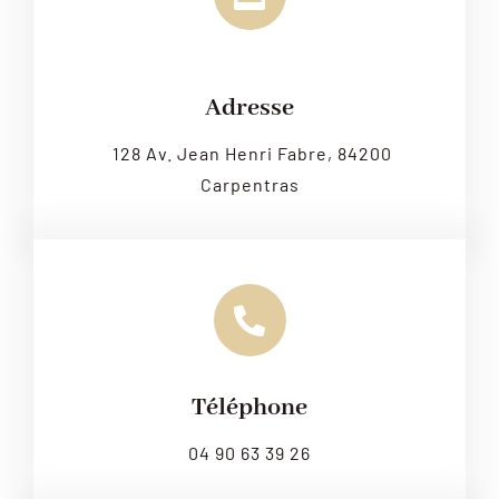
Leaflet
|
Map tiles by
CARTO
, under
CC BY 3.0
. Data by
OpenStreetMap
, under ODbL.
Adresse
128 Av. Jean Henri Fabre, 84200
Carpentras
Téléphone
04 90 63 39 26