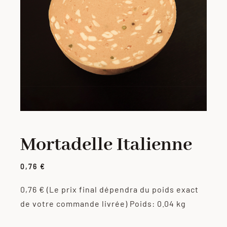
PORC
VOLAILLE
CHARCUTERIE
LOTS
Mortadelle Italienne
VIANDES MARINÉES
0,76
€
PRODUITS ÉLABORÉS
0,76 €
(Le prix final dépendra du poids exact
de votre commande livrée)
Poids: 0.04 kg
GRILLADES