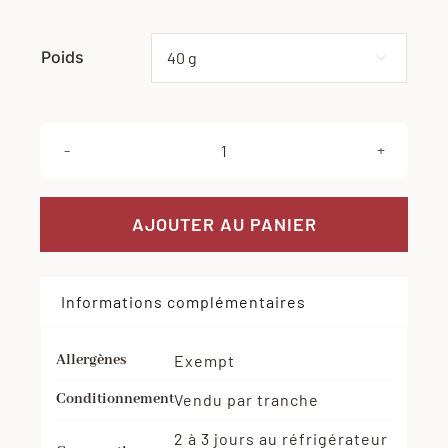
Poids
Effacer

quantité
de
Mortadelle
AJOUTER AU PANIER
Italienne
Informations complémentaires
Allergènes
Exempt
Conditionnement
Vendu par tranche
2 à 3 jours au réfrigérateur