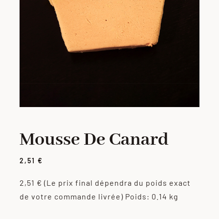
PORC
VOLAILLE
CHARCUTERIE
LOTS
Mousse De Canard
VIANDES MARINÉES
2,51
€
PRODUITS ÉLABORÉS
2,51 €
(Le prix final dépendra du poids exact
de votre commande livrée)
Poids: 0.14 kg
GRILLADES