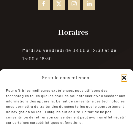
Horaires
Mardi au vendredi de 08:00 à 12:30 et de
15:00 à 18:30
Samedi de 08:00 à 18:30
Gérer le consentement
Fermé le dimanche et le lundi
Pour offrir les meilleures expériences, nous utilisons des
technologies telles que les cookies pour stocker et/ou accéder aux
informations des appareils. Le fait de consentir à ces technologies
nous permettra de traiter des données telles que le comportement
de navigation ou les ID uniques sur ce site. Le fait de ne pas
consentir ou de retirer son consentement peut avoir un effet négatif
sur certaines caractéristiques et fonctions.
Mentions Légales
Politique de confidentialité