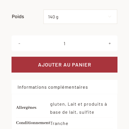
Poids
Effacer

quantité
de
Mousse
AJOUTER AU PANIER
de
canard
Informations complémentaires
gluten, Lait et produits à
Allergènes
base de lait, sulfite
Conditionnement
Tranche