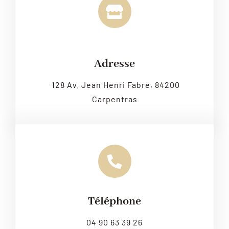
Leaflet
|
Map tiles by
CARTO
, under
CC BY 3.0
. Data by
OpenStreetMap
, under ODbL.
Adresse
128 Av. Jean Henri Fabre, 84200
Carpentras
Téléphone
04 90 63 39 26