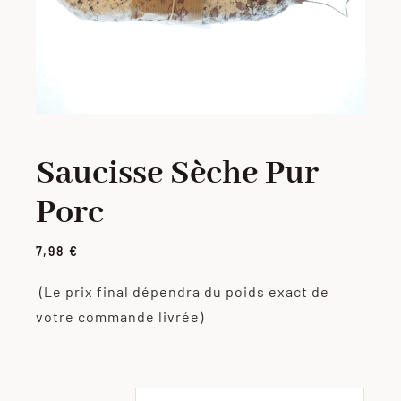
PORC
VOLAILLE
CHARCUTERIE
Saucisse Sèche Pur
Porc
LOTS
7,98
€
VIANDES MARINÉES
(Le prix final dépendra du poids exact de
votre commande livrée)
PRODUITS ÉLABORÉS
GRILLADES