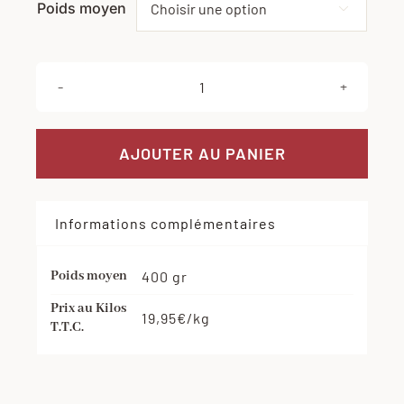
Poids moyen

quantité
de
Saucisse
AJOUTER AU PANIER
sèche
pur
Informations complémentaires
porc
Poids moyen
400 gr
Prix au Kilos
19,95€/kg
T.T.C.