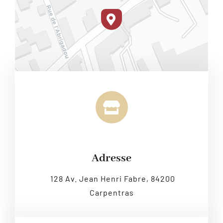
Leaflet
|
Map tiles by
CARTO
, under
CC BY 3.0
. Data by
OpenStreetMap
, under ODbL.
Adresse
128 Av. Jean Henri Fabre, 84200
Carpentras