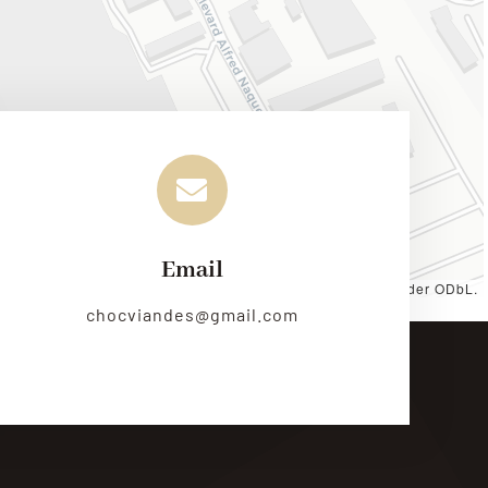
Email
es by
CARTO
, under
CC BY 3.0
. Data by
OpenStreetMap
, under ODbL.
chocviandes@gmail.com