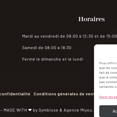
Horaires
Mardi au vendredi de 08:00 à 12:30 et de 15:00
Samedi de 08:00 à 18:30
Fermé le dimanche et le lundi
Pour offrir
que les coo
fait de con
que le comp
pas consent
certaines c
confidentialité
Conditions générales de ventes
Mon c
Gérer les s
 – MADE WITH ❤ by Symbiose &
Agence Miyou,
Photos Eri
Ac