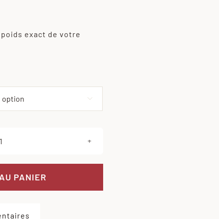
 poids exact de votre

quantité
de
Brochette
AU PANIER
de
poulet
à
ntaires