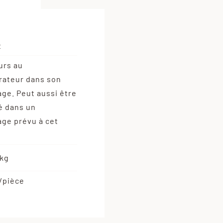
l'indienne
t
ours au
rateur dans son
ge. Peut aussi être
é dans un
ge prévu à cet
/kg
/pièce