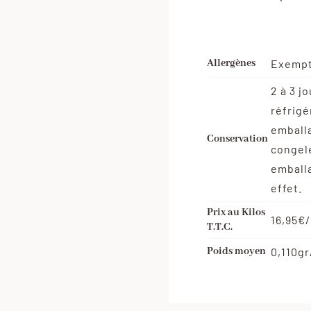
Allergènes
Exemp
2 à 3 j
réfrigé
emballa
Conservation
congel
emballa
effet.
Prix au Kilos
16,95€
T.T.C.
Poids moyen
0,110gr