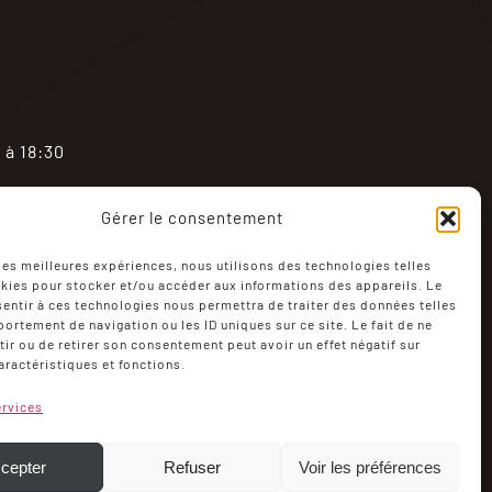
 à 18:30
Gérer le consentement
 les meilleures expériences, nous utilisons des technologies telles
kies pour stocker et/ou accéder aux informations des appareils. Le
sentir à ces technologies nous permettra de traiter des données telles
ortement de navigation ou les ID uniques sur ce site. Le fait de ne
ir ou de retirer son consentement peut avoir un effet négatif sur
aractéristiques et fonctions.
ompte
Politique de cookies (UE)
ervices
c Guillerminet
cepter
Refuser
Voir les préférences