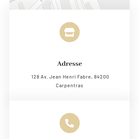
Leaflet
|
Map tiles by
CARTO
, under
CC BY 3.0
. Data by
OpenStreetMap
, under ODbL.
Adresse
128 Av. Jean Henri Fabre, 84200
Carpentras