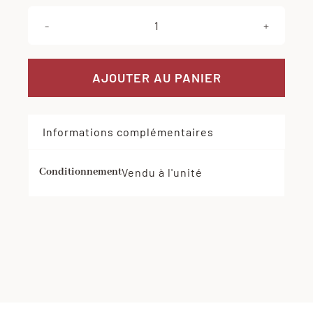
quantité
de
Lot
AJOUTER AU PANIER
à
90€
Informations complémentaires
Conditionnement
Vendu à l'unité