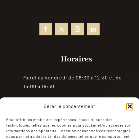
Horaires
Mardi au vendredi de 08:00 à 12:30 et de
15:00 à 18:30
Samedi de 08:00 à 18:30
Gérer le consentement
Fermé le dimanche et le lundi
Pour offrir les meilleures expériences, nous utilisons des
technologies telles que les cookies pour stocker et/ou accéder aux
informations des appareils. Le fait de consentir à ces technologies
nous permettra de traiter des données telles que le comportement