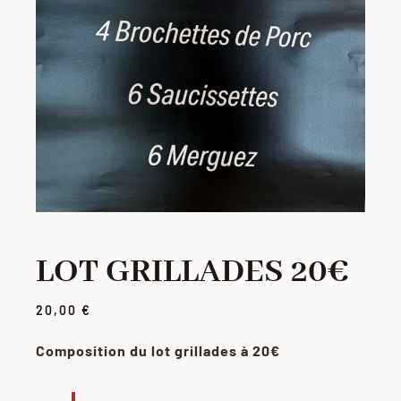
PORC
VOLAILLE
CHARCUTERIE
LOTS
LOT GRILLADES 20€
VIANDES MARINÉES
20,00
€
PRODUITS ÉLABORÉS
Composition du lot grillades à 20€
GRILLADES