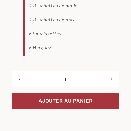
4 Brochettes de dinde
4 Brochettes de porc
6 Saucissettes
6 Merguez
quantité
de
LOT
AJOUTER AU PANIER
GRILLADES
20€