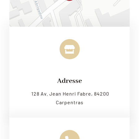
Leaflet
|
Map tiles by
CARTO
, under
CC BY 3.0
. Data by
OpenStreetMap
, under ODbL.
Adresse
128 Av. Jean Henri Fabre, 84200
Carpentras