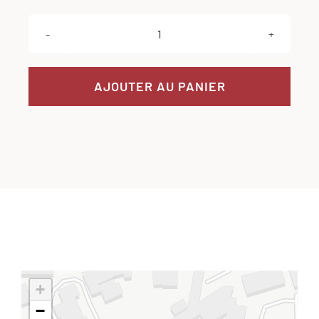
quantité
de
LOT
AJOUTER AU PANIER
GRILLADES
60
€
+
−