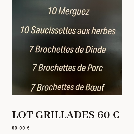
PORC
VOLAILLE
CHARCUTERIE
LOTS
VIANDES MARINÉES
PRODUITS ÉLABORÉS
LOT GRILLADES 60 €
60,00
€
GRILLADES