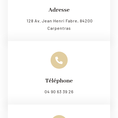
Leaflet
|
Map tiles by
CARTO
, under
CC BY 3.0
. Data by
OpenStreetMap
, under ODbL.
Adresse
128 Av. Jean Henri Fabre, 84200
Carpentras
Téléphone
04 90 63 39 26