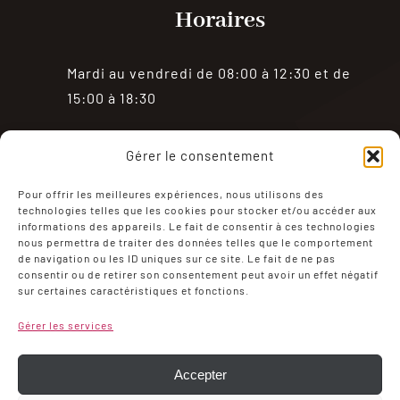
Horaires
Mardi au vendredi de 08:00 à 12:30 et de
15:00 à 18:30
Samedi de 08:00 à 18:30
Gérer le consentement
Fermé le dimanche et le lundi
Pour offrir les meilleures expériences, nous utilisons des
technologies telles que les cookies pour stocker et/ou accéder aux
informations des appareils. Le fait de consentir à ces technologies
nous permettra de traiter des données telles que le comportement
de navigation ou les ID uniques sur ce site. Le fait de ne pas
consentir ou de retirer son consentement peut avoir un effet négatif
sur certaines caractéristiques et fonctions.
Mentions Légales
Politique de confidentialité
Gérer les services
Conditions générales de ventes
Mon compte
Politique de cookies (UE)
Accepter