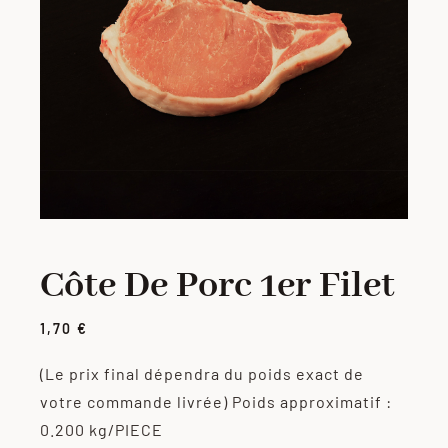
PORC
VOLAILLE
CHARCUTERIE
LOTS
Côte De Porc 1er Filet
VIANDES MARINÉES
1,70
€
PRODUITS ÉLABORÉS
(Le prix final dépendra du poids exact de
votre commande livrée)
Poids approximatif :
GRILLADES
0.200 kg/PIECE