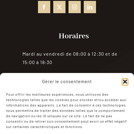
Horaires
Mardi au vendredi de 08:00 à 12:30 et de
15:00 à 18:30
Samedi de 08:00 à 18:30
Gérer le consentement
Fermé le dimanche et le lundi
Pour offrir les meilleures expériences, nous utilisons des
technologies telles que les cookies pour stocker et/ou accéder aux
informations des appareils. Le fait de consentir à ces technologies
nous permettra de traiter des données telles que le comportement
de navigation ou les ID uniques sur ce site. Le fait de ne pas
consentir ou de retirer son consentement peut avoir un effet négatif
sur certaines caractéristiques et fonctions.
Mentions Légales
Politique de confidentialité