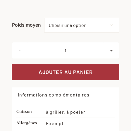
Poids moyen

quantité
de
Côte
AJOUTER AU PANIER
de
porc
Informations complémentaires
1er
filet
Cuisson
à griller, à poeler
Allergènes
Exempt