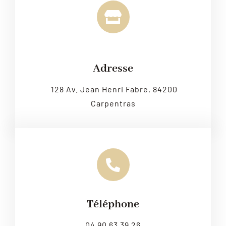
Leaflet
|
Map tiles by
CARTO
, under
CC BY 3.0
. Data by
OpenStreetMap
, under ODbL.
Adresse
128 Av. Jean Henri Fabre, 84200
Carpentras
Téléphone
04 90 63 39 26