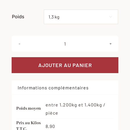
Poids
Effacer

quantité
de
Rouelle
AJOUTER AU PANIER
de
jambon
Informations complémentaires
entre 1,200kg et 1,400kg /
Poids moyen
pièce
Prix au Kilos
8,90
T.T.C.