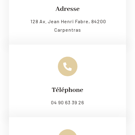
Leaflet
|
Map tiles by
CARTO
, under
CC BY 3.0
. Data by
OpenStreetMap
, under ODbL.
Adresse
128 Av. Jean Henri Fabre, 84200
Carpentras
Téléphone
04 90 63 39 26