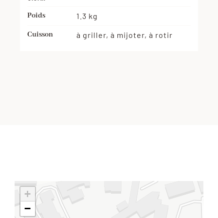
Poids
1.3 kg
Cuisson
à griller, à mijoter, à rotir
+
−