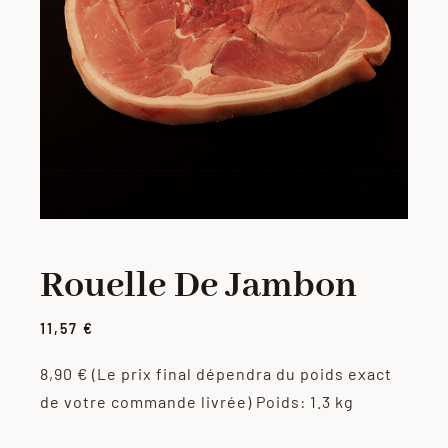
PORC
VOLAILLE
CHARCUTERIE
LOTS
Rouelle De Jambon
VIANDES MARINÉES
11,57
€
PRODUITS ÉLABORÉS
8,90 €
(Le prix final dépendra du poids exact
de votre commande livrée)
Poids: 1.3 kg
GRILLADES