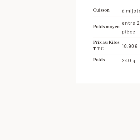
Cuisson
à mijot
entre 2
Poids moyen
pièce
Prix au Kilos
18.90€
T.T.C.
Poids
240 g