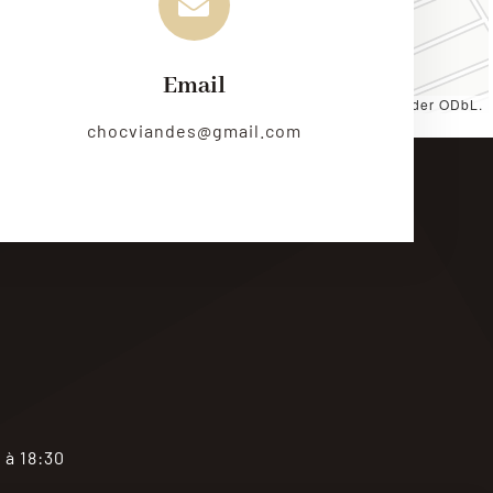
Email
es by
CARTO
, under
CC BY 3.0
. Data by
OpenStreetMap
, under ODbL.
chocviandes@gmail.com
 à 18:30