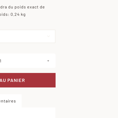
ndra du poids exact de
oids: 0.24 kg
Effacer

quantité
de
Cuisse
AU PANIER
de
lapin
ntaires