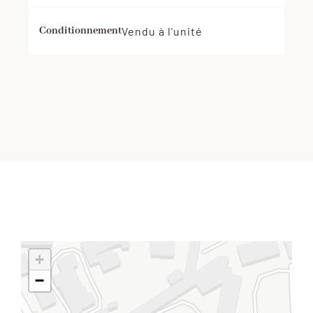
€
Conditionnement
Vendu à l'unité
+
−