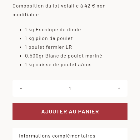
Composition du lot volaille à 42 € non
modifiable
1 kg Escalope de dinde
1 kg pilon de poulet
1 poulet fermier LR
0.500gr Blanc de poulet mariné
1 kg cuisse de poulet a/dos
quantité
de
Lot
AJOUTER AU PANIER
volaille
à
Informations complémentaires
42