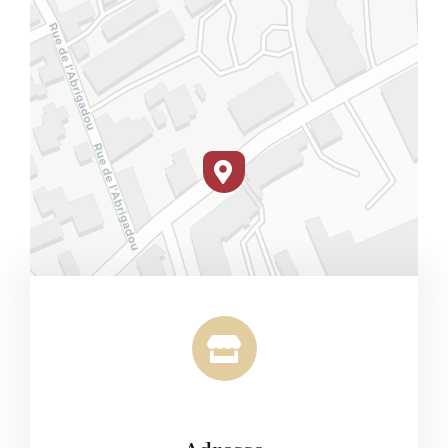
Leaflet
|
Map tiles by
CARTO
, under
CC BY 3.0
. Data by
OpenStreetMap
, under ODbL.