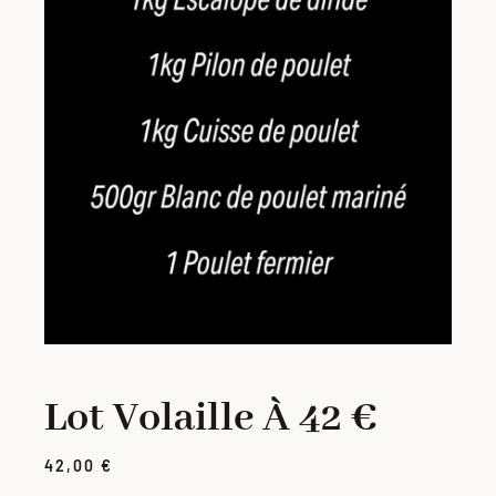
PORC
VOLAILLE
CHARCUTERIE
LOTS
VIANDES MARINÉES
PRODUITS ÉLABORÉS
Lot Volaille À 42 €
42,00
€
GRILLADES