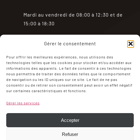
Mardi au vendredi de 08:00 à 12:30 et de
15:00 à 18:30
Samedi de 08:00 à 18:30
Gérer le consentement
Fermé le dimanche et le lundi
Pour offrir les meilleures expériences, nous utilisons des
technologies telles que les cookies pour stocker et/ou accéder aux
informations des appareils. Le fait de consentir à ces technologies
nous permettra de traiter des données telles que le comportement
de navigation ou les ID uniques sur ce site. Le fait de ne pas
consentir ou de retirer son consentement peut avoir un effet négatif
sur certaines caractéristiques et fonctions.
Mentions Légales
Politique de confidentialité
Gérer les services
Conditions générales de ventes
Mon compte
Politique de cookies (UE)
Accepter
Refuser
Choc Viandes – MADE WITH ❤ by Symbiose &