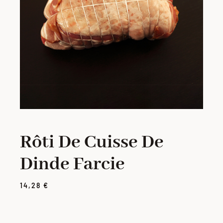
PORC
VOLAILLE
CHARCUTERIE
LOTS
Rôti De Cuisse De
VIANDES MARINÉES
Dinde Farcie
PRODUITS ÉLABORÉS
14,28
€
GRILLADES