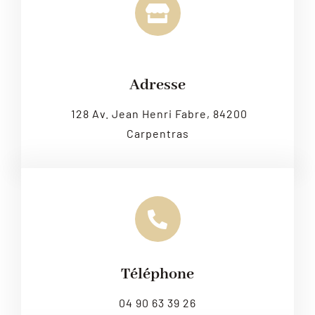
Leaflet
|
Map tiles by
CARTO
, under
CC BY 3.0
. Data by
OpenStreetMap
, under ODbL.
Adresse
128 Av. Jean Henri Fabre, 84200
Carpentras
Téléphone
04 90 63 39 26