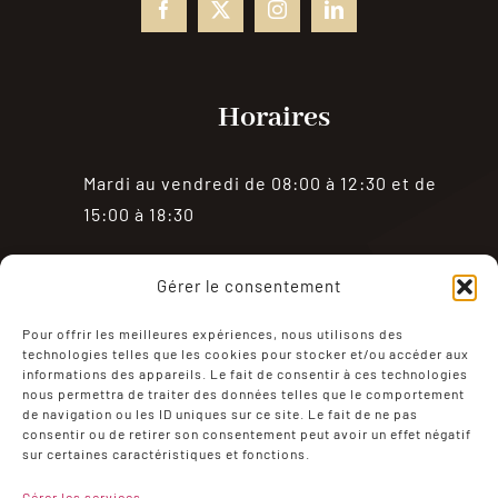
Horaires
Mardi au vendredi de 08:00 à 12:30 et de
15:00 à 18:30
Samedi de 08:00 à 18:30
Gérer le consentement
Fermé le dimanche et le lundi
Pour offrir les meilleures expériences, nous utilisons des
technologies telles que les cookies pour stocker et/ou accéder aux
informations des appareils. Le fait de consentir à ces technologies
nous permettra de traiter des données telles que le comportement
de navigation ou les ID uniques sur ce site. Le fait de ne pas
consentir ou de retirer son consentement peut avoir un effet négatif
sur certaines caractéristiques et fonctions.
Mentions Légales
Politique de confidentialité
Gérer les services