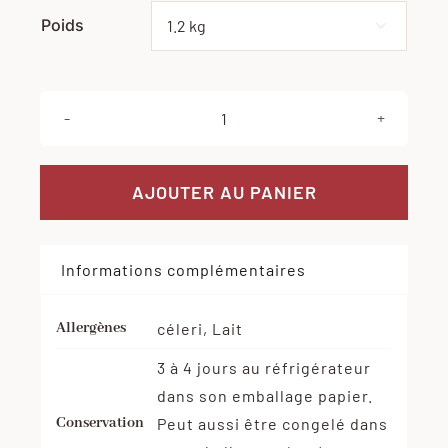
Poids
Effacer

quantité
de
Rôti
AJOUTER AU PANIER
de
Cuisse
Informations complémentaires
de
dinde
farcie
Allergènes
céleri, Lait
3 à 4 jours au réfrigérateur
dans son emballage papier.
Conservation
Peut aussi être congelé dans