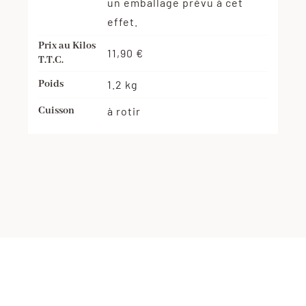
un emballage prévu à cet
effet.
Prix au Kilos
11,90 €
T.T.C.
Poids
1.2 kg
Cuisson
à rotir