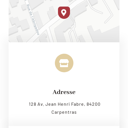
Leaflet
|
Map tiles by
CARTO
, under
CC BY 3.0
. Data by
OpenStreetMap
, under ODbL.
Adresse
128 Av. Jean Henri Fabre, 84200
Carpentras