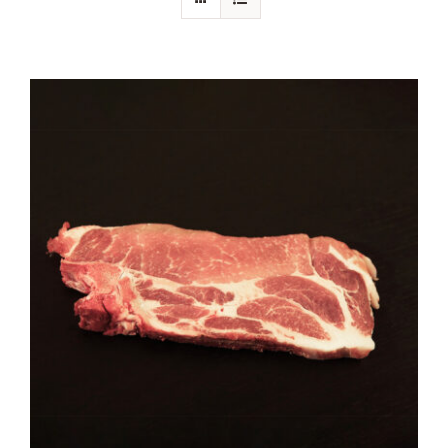
PORC
VOLAILLE
CHARCUTERIE
LOTS
VIANDES MARINÉES
PRODUITS ÉLABORÉS
GRILLADES