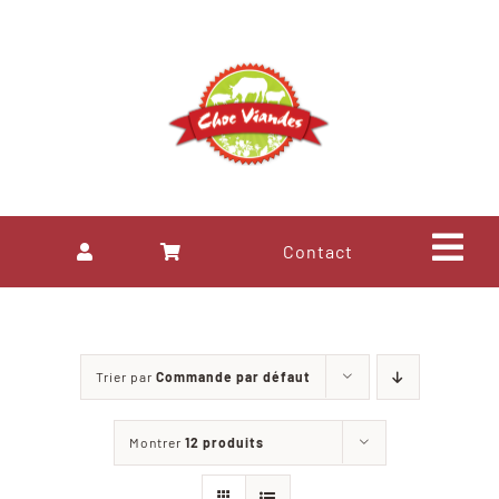
Passer
au
contenu
Contact
Tog
Navi
BOEUF
Trier par
Commande par défaut
VEAU
Montrer
12 produits
AGNEAU