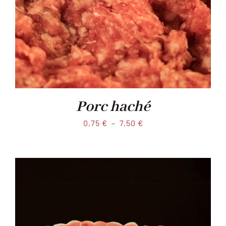
Porc haché
Plage
0,75
€
–
7,50
€
de
prix :
0,75 €
à
7,50 €