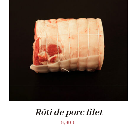
Rôti de porc filet
9,90
€