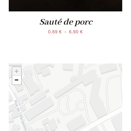
Sauté de porc
Plage
0,69
€
–
6,90
€
de
prix :
0,69 €
à
+
6,90 €
−